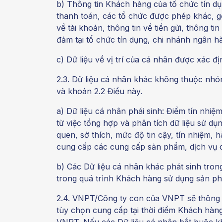
b) Thông tin Khách hàng của tổ chức tín d
thanh toán, các tổ chức được phép khác, g
về tài khoản, thông tin về tiền gửi, thông ti
đảm tại tổ chức tín dụng, chi nhánh ngân h
c) Dữ liệu về vị trí của cá nhân được xác đị
2.3. Dữ liệu cá nhân khác không thuộc nhó
và khoản 2.2 Điều này.
a) Dữ liệu cá nhân phái sinh: Điểm tín nhiệ
từ việc tổng hợp và phân tích dữ liệu sử d
quen, sở thích, mức độ tin cậy, tín nhiệm,
cung cấp các cung cấp sản phẩm, dịch vụ 
b) Các Dữ liệu cá nhân khác phát sinh tr
trong quá trình Khách hàng sử dụng sản ph
2.4. VNPT/Công ty con của VNPT sẽ thông 
tùy chọn cung cấp tại thời điểm Khách hàng
VNPT. Nếu các Dữ liệu cá nhân bắt buộc k