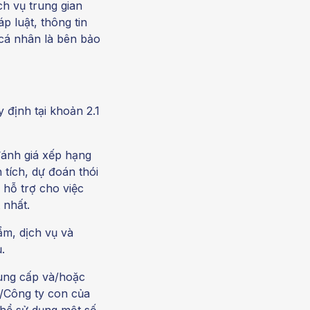
h vụ trung gian
 luật, thông tin
, cá nhân là bên bảo
 định tại khoản 2.1
 đánh giá xếp hạng
 tích, dự đoán thói
 hỗ trợ cho việc
 nhất.
ẩm, dịch vụ và
.
ung cấp và/hoặc
T/Công ty con của
hể sử dụng một số