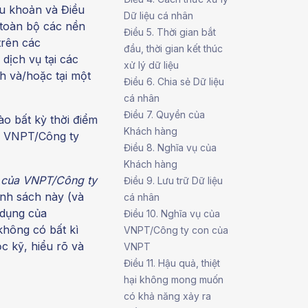
ều khoản và Điều
Dữ liệu cá nhân
toàn bộ các nền
Điều 5. Thời gian bắt
trên các
đầu, thời gian kết thúc
dịch vụ tại các
xử lý dữ liệu
h và/hoặc tại một
Điều 6. Chia sẻ Dữ liệu
cá nhân
Điều 7. Quyền của
o bất kỳ thời điểm
Khách hàng
ủa VNPT/Công ty
Điều 8. Nghĩa vụ của
Khách hàng
g của VNPT/Công ty
Điều 9. Lưu trữ Dữ liệu
nh sách này (và
cá nhân
 dụng của
Điều 10. Nghĩa vụ của
hông có bất kì
VNPT/Công ty con của
c kỹ, hiểu rõ và
VNPT
Điều 11. Hậu quả, thiệt
hại không mong muốn
có khả năng xảy ra