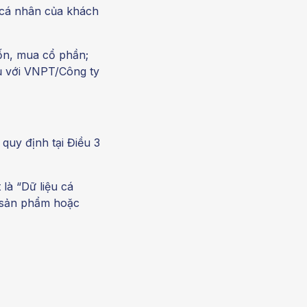
 cá nhân của khách
ốn, mua cổ phần;
ụ với VNPT/Công ty
quy định tại Điều 3
là “Dữ liệu cá
i sản phẩm hoặc