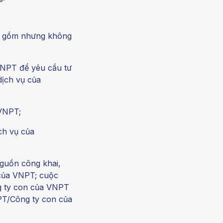
ao gồm nhưng không
VNPT để yêu cầu tư
ịch vụ của
 VNPT;
ch vụ của
guồn công khai,
 của VNPT; cuộc
ng ty con của VNPT
NPT/Công ty con của