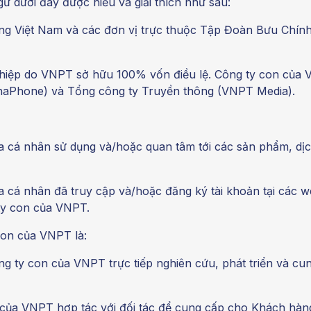
ữ dưới đây được hiểu và giải thích như sau:
ng Việt Nam và các đơn vị trực thuộc Tập Đoàn Bưu Chính
ghiệp do VNPT sở hữu 100% vốn điều lệ. Công ty con củ
naPhone) và Tổng công ty Truyền thông (VNPT Media).
a cá nhân sử dụng và/hoặc quan tâm tới các sản phẩm, dị
 cá nhân đã truy cập và/hoặc đăng ký tài khoản tại các w
ty con của VNPT.
con của VNPT là:
g ty con của VNPT trực tiếp nghiên cứu, phát triển và c
của VNPT hợp tác với đối tác để cung cấp cho Khách hàn