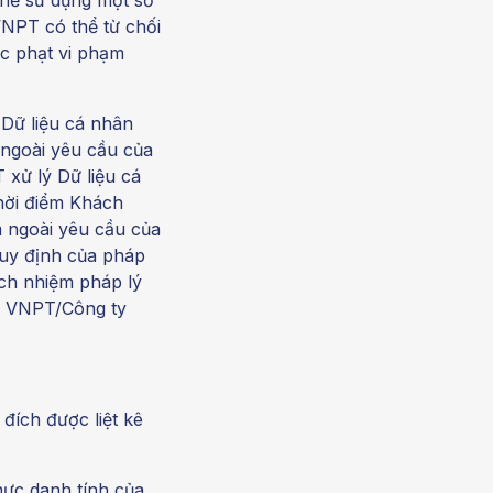
NPT có thể từ chối
c phạt vi phạm
Dữ liệu cá nhân
ngoài yêu cầu của
xử lý Dữ liệu cá
hời điểm Khách
 ngoài yêu cầu của
uy định của pháp
ách nhiệm pháp lý
a VNPT/Công ty
ích được liệt kê
hực danh tính của