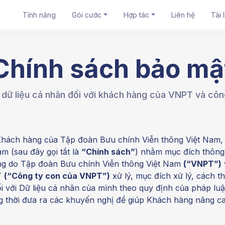
Tính năng
Gói cước
Hợp tác
Liên hệ
Tài 
Chính sách bảo mậ
 dữ liệu cá nhân đối với khách hàng của VNPT và cô
 Khách hàng của Tập đoàn Bưu chính Viễn thông Việt Nam,
m (sau đây gọi tắt là
“Chính sách”
) nhằm mục đích thông
ng do Tập đoàn Bưu chính Viễn thông Việt Nam
(“VNPT”)
T
(“Công ty con của VNPT”)
xử lý, mục đích xử lý, cách th
i với Dữ liệu cá nhân của mình theo quy định của pháp lu
ng thời đưa ra các khuyến nghị để giúp Khách hàng nâng c