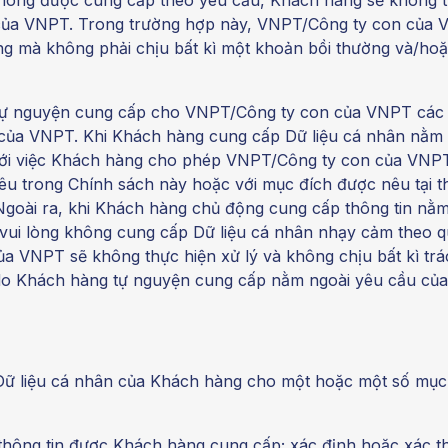
của VNPT. Trong trường hợp này, VNPT/Công ty con của V
g mà không phải chịu bất kì một khoản bồi thường và/hoặ
ể tự nguyện cung cấp cho VNPT/Công ty con của VNPT các 
của VNPT. Khi Khách hàng cung cấp Dữ liệu cá nhân nằm 
i việc Khách hàng cho phép VNPT/Công ty con của VNPT 
u trong Chính sách này hoặc với mục đích được nêu tại t
goài ra, khi Khách hàng chủ động cung cấp thông tin nằm
ui lòng không cung cấp Dữ liệu cá nhân nhạy cảm theo q
của VNPT sẽ không thực hiện xử lý và không chịu bất kì tr
 do Khách hàng tự nguyện cung cấp nằm ngoài yêu cầu củ
ữ liệu cá nhân của Khách hàng cho một hoặc một số mục đ
 thông tin được Khách hàng cung cấp; xác định hoặc xác t